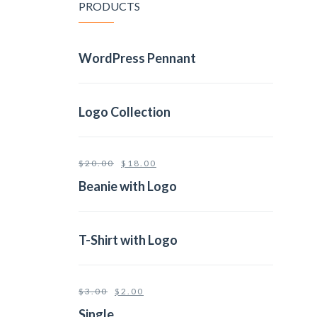
PRODUCTS
WordPress Pennant
Logo Collection
$
20.00
$
18.00
Beanie with Logo
T-Shirt with Logo
$
3.00
$
2.00
Single