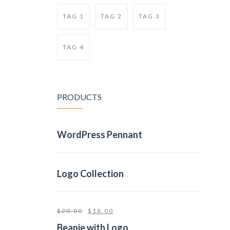
TAG 1
TAG 2
TAG 3
TAG 4
PRODUCTS
WordPress Pennant
Logo Collection
$
20.00
$
18.00
Beanie with Logo